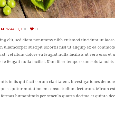
1644
0
0
cing elit, sed diam nonummy nibh euismod tincidunt ut laore
 ullamcorper suscipit lobortis nisl ut aliquip ex ea commod
at, vel illum dolore eu feugiat nulla facilisis at vero eros et
 te feugait nulla facilisi. Nam liber tempor cum soluta nobis
ntis in iis qui facit eorum claritatem. Investigationes demon
s, qui sequitur mutationem consuetudium lectorum. Mirum es
formas humanitatis per seacula quarta decima et quinta dec