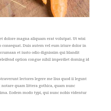
et dolore magna aliquam erat volutpat. Ut wisi
o consequat. Duis autem vel eum iriure dolor in
 accumsan et iusto odio dignissim qui blandit
 eleifend option congue nihil imperdiet doming id
straverunt lectores legere me lius quod ii legunt
t notare quam littera gothica, quam nunc
ima. Eodem modo typi, qui nunc nobis videntur