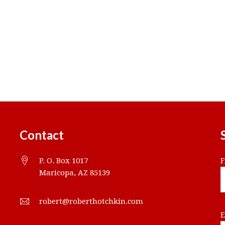
Contact
P. O. Box 1017
F
Maricopa, AZ 85139
robert@roberthotchkin.com
E