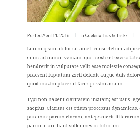
Posted
April 11, 2016
in
Cooking Tips & Tricks
Lorem ipsum dolor sit amet, consectetuer adipis
enim ad minim veniam, quis nostrud exerci tation
hendrerit in vulputate velit esse molestie consequ
praesent luptatum zzril delenit augue duis dolore
quod mazim placerat facer possim assum.
Typi non habent claritatem insitam; est usus lege
saepius. Claritas est etiam processus dynamicu
putamus parum claram, anteposuerit litterarum 
parum clari, fiant sollemnes in futurum.